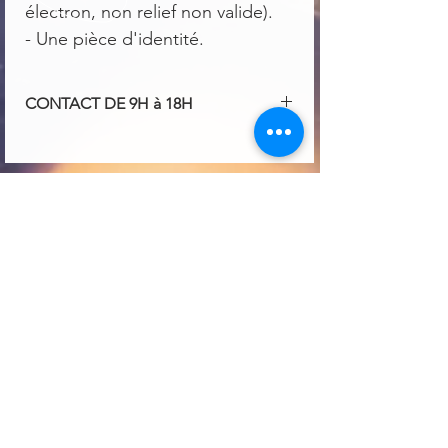
électron, non relief non valide).
- Une pièce d'identité.
CONTACT DE 9H à 18H
contact@centralautosfrance.com
06.76.16.01.50 / 06.40.14.10.82 /
03.23.61.42.43
CONTACTEZ NOUS
T
él :
03.23.61.42.43
PAR MAIL
contact@centralautosfrance.com
HORAIRES
Du lundi au vendredi : 9h - 12h
14h-18h