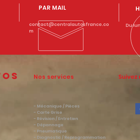
PAR MAIL
H
contact@centralautosfrance.co
Du lun
m
1
tos
Nos services
Suivez 
- Mécanique / Pièces
- Carte Grise
- Révision / Entretien
- Dépannage
- Pneumatique
- Diagnostic / Reprogrammation