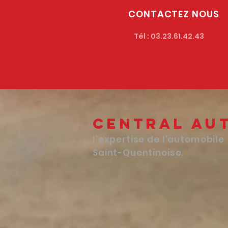
CONTACTEZ NOUS
T
él : 03.23.61.42.43
Central Au
l'expertise de l'automobile
Saint-Quentinoise.